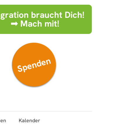
egration braucht Dich!
➟ Mach mit!
Spenden
den
Kalender