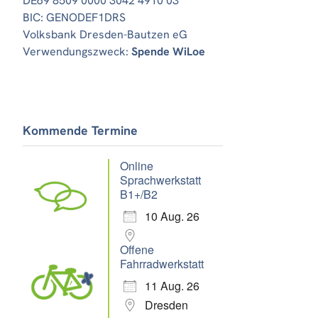
DE69 8509 0000 3042 4910 03
BIC: GENODEF1DRS
Volksbank Dresden-Bautzen eG
Verwendungszweck:
Spende WiLoe
Office 365
Outlook Live
Kommende Termine
Online
Sprachwerkstatt
B1+/B2
10 Aug. 26
Offene
Fahrradwerkstatt
11 Aug. 26
Dresden