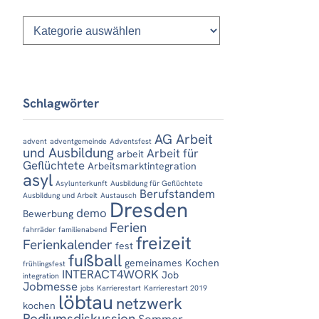
Kategorien
Schlagwörter
AG Arbeit
advent
adventgemeinde
Adventsfest
und Ausbildung
Arbeit für
arbeit
Geflüchtete
Arbeitsmarktintegration
asyl
Asylunterkunft
Ausbildung für Geflüchtete
Berufstandem
Ausbildung und Arbeit
Austausch
Dresden
demo
Bewerbung
Ferien
fahrräder
familienabend
freizeit
Ferienkalender
fest
fußball
gemeinames Kochen
frühlingsfest
INTERACT4WORK
Job
integration
Jobmesse
jobs
Karrierestart
Karrierestart 2019
löbtau
netzwerk
kochen
Podiumsdiskussion
Sommer