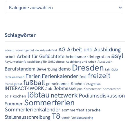
Kategorien
Schlagwörter
AG Arbeit und Ausbildung
advent
adventgemeinde
Adventsfest
asyl
Arbeit für Geflüchtete
arbeit
Arbeitsmarktintegration
Asylunterkunft
Ausbildung für Geflüchtete
Ausbildung und Arbeit
Austausch
Dresden
Berufstandem
demo
Bewerbung
fahrräder
freizeit
Ferien
Ferienkalender
fest
familienabend
fußball
gemeinames Kochen
frühlingsfest
integration
INTERACT4WORK
Jobmesse
Job
jobs
Karrierestart
Karrierestart
löbtau
netzwerk
Podiumsdiskussion
kochen
2019
Sommerferien
Sommer
Sommerferienkalender
sommerfest
sprache
T8
Stellenausschreibung
verein
Vokabeltraining