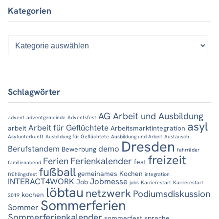
Kategorien
Kategorien
Schlagwörter
AG Arbeit und Ausbildung
advent
adventgemeinde
Adventsfest
asyl
Arbeit für Geflüchtete
arbeit
Arbeitsmarktintegration
Asylunterkunft
Ausbildung für Geflüchtete
Ausbildung und Arbeit
Austausch
Dresden
Berufstandem
demo
Bewerbung
fahrräder
freizeit
Ferien
Ferienkalender
fest
familienabend
fußball
gemeinames Kochen
frühlingsfest
integration
INTERACT4WORK
Jobmesse
Job
jobs
Karrierestart
Karrierestart
löbtau
netzwerk
Podiumsdiskussion
kochen
2019
Sommerferien
Sommer
Sommerferienkalender
sommerfest
sprache