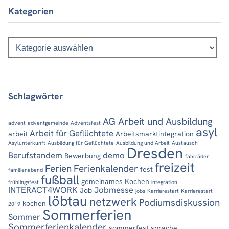
Kategorien
Kategorien
Schlagwörter
AG Arbeit und Ausbildung
advent
adventgemeinde
Adventsfest
asyl
Arbeit für Geflüchtete
arbeit
Arbeitsmarktintegration
Asylunterkunft
Ausbildung für Geflüchtete
Ausbildung und Arbeit
Austausch
Dresden
Berufstandem
demo
Bewerbung
fahrräder
freizeit
Ferien
Ferienkalender
fest
familienabend
fußball
gemeinames Kochen
frühlingsfest
integration
INTERACT4WORK
Jobmesse
Job
jobs
Karrierestart
Karrierestart
löbtau
netzwerk
Podiumsdiskussion
kochen
2019
Sommerferien
Sommer
Sommerferienkalender
sommerfest
sprache