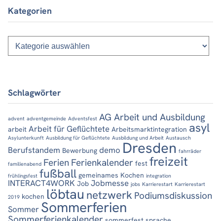
Kategorien
Kategorien
Schlagwörter
AG Arbeit und Ausbildung
advent
adventgemeinde
Adventsfest
asyl
Arbeit für Geflüchtete
arbeit
Arbeitsmarktintegration
Asylunterkunft
Ausbildung für Geflüchtete
Ausbildung und Arbeit
Austausch
Dresden
Berufstandem
demo
Bewerbung
fahrräder
freizeit
Ferien
Ferienkalender
fest
familienabend
fußball
gemeinames Kochen
frühlingsfest
integration
INTERACT4WORK
Jobmesse
Job
jobs
Karrierestart
Karrierestart
löbtau
netzwerk
Podiumsdiskussion
kochen
2019
Sommerferien
Sommer
Sommerferienkalender
sommerfest
sprache