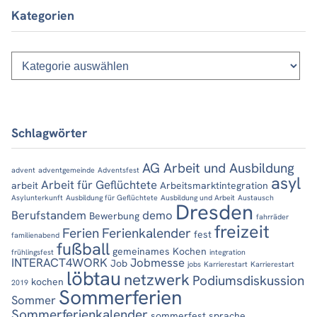
Kategorien
Kategorien
Schlagwörter
AG Arbeit und Ausbildung
advent
adventgemeinde
Adventsfest
asyl
Arbeit für Geflüchtete
arbeit
Arbeitsmarktintegration
Asylunterkunft
Ausbildung für Geflüchtete
Ausbildung und Arbeit
Austausch
Dresden
Berufstandem
demo
Bewerbung
fahrräder
freizeit
Ferien
Ferienkalender
fest
familienabend
fußball
gemeinames Kochen
frühlingsfest
integration
INTERACT4WORK
Jobmesse
Job
jobs
Karrierestart
Karrierestart
löbtau
netzwerk
Podiumsdiskussion
kochen
2019
Sommerferien
Sommer
Sommerferienkalender
sommerfest
sprache