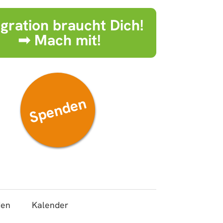
egration braucht Dich!
➟ Mach mit!
Spenden
den
Kalender