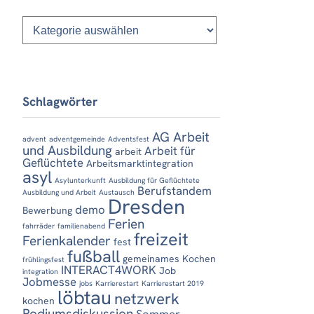
Kategorien
Schlagwörter
AG Arbeit
advent
adventgemeinde
Adventsfest
und Ausbildung
Arbeit für
arbeit
Geflüchtete
Arbeitsmarktintegration
asyl
Asylunterkunft
Ausbildung für Geflüchtete
Berufstandem
Ausbildung und Arbeit
Austausch
Dresden
demo
Bewerbung
Ferien
fahrräder
familienabend
freizeit
Ferienkalender
fest
fußball
gemeinames Kochen
frühlingsfest
INTERACT4WORK
Job
integration
Jobmesse
jobs
Karrierestart
Karrierestart 2019
löbtau
netzwerk
kochen
Podiumsdiskussion
Sommer