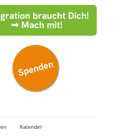
egration braucht Dich!
➟ Mach mit!
Spenden
den
Kalender