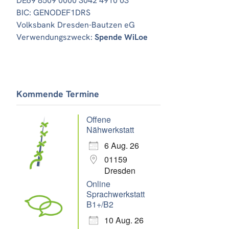
DE69 8509 0000 3042 4910 03
BIC: GENODEF1DRS
Volksbank Dresden-Bautzen eG
Verwendungszweck:
Spende WiLoe
Office 365
Outlook Live
Kommende Termine
Offene
Nähwerkstatt
6 Aug. 26
01159
Dresden
Online
Sprachwerkstatt
B1+/B2
10 Aug. 26