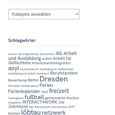
Kategorien
Schlagwörter
AG Arbeit
advent
adventgemeinde
Adventsfest
und Ausbildung
Arbeit für
arbeit
Geflüchtete
Arbeitsmarktintegration
asyl
Asylunterkunft
Ausbildung für Geflüchtete
Berufstandem
Ausbildung und Arbeit
Austausch
Dresden
demo
Bewerbung
Ferien
fahrräder
familienabend
freizeit
Ferienkalender
fest
fußball
gemeinames Kochen
frühlingsfest
INTERACT4WORK
Job
integration
Jobmesse
jobs
Karrierestart
Karrierestart 2019
löbtau
netzwerk
kochen