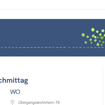
chmittag
WO
Übergangswohnheim T8