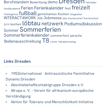
Dresden
Berufstandem
demo
Bewerbung
fahrräder
freizeit
Ferien
Ferienkalender
fest
familienabend
fußball
gemeinames Kochen
frühlingsfest
integration
INTERACT4WORK
Jobmesse
Job
jobs
Karrierestart
Karrierestart
löbtau
netzwerk
Podiumsdiskussion
kochen
2019
Sommerferien
Sommer
Sommerferienkalender
sommerfest
sprache
T8
Stellenausschreibung
verein
Vokabeltraining
Links Dresden
1953international - Antirassistische Faninitiative
Dynamo Dresden
Abschiebehaftkontaktgruppe Dresden e.V.
Afropa e. V. - Verein für afrikanisch-europäische
Verständigung
Aktion für Toleranz und Menschlichkeit
Initiative