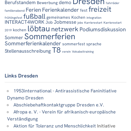
Dresden
Berufstandem
demo
Bewerbung
fahrräder
freizeit
Ferien
Ferienkalender
fest
familienabend
fußball
gemeinames Kochen
frühlingsfest
integration
INTERACT4WORK
Jobmesse
Job
jobs
Karrierestart
Karrierestart
löbtau
netzwerk
Podiumsdiskussion
kochen
2019
Sommerferien
Sommer
Sommerferienkalender
sommerfest
sprache
T8
Stellenausschreibung
verein
Vokabeltraining
Links Dresden
1953international - Antirassistische Faninitiative
Dynamo Dresden
Abschiebehaftkontaktgruppe Dresden e.V.
Afropa e. V. - Verein für afrikanisch-europäische
Verständigung
Aktion für Toleranz und Menschlichkeit
Initiative