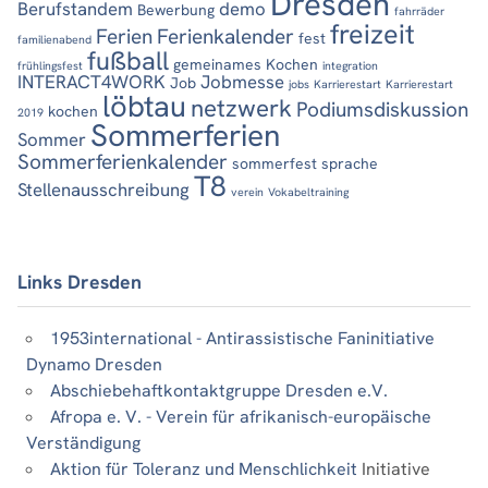
Dresden
Berufstandem
demo
Bewerbung
fahrräder
freizeit
Ferien
Ferienkalender
fest
familienabend
fußball
gemeinames Kochen
frühlingsfest
integration
INTERACT4WORK
Jobmesse
Job
jobs
Karrierestart
Karrierestart
löbtau
netzwerk
Podiumsdiskussion
kochen
2019
Sommerferien
Sommer
Sommerferienkalender
sommerfest
sprache
T8
Stellenausschreibung
verein
Vokabeltraining
Links Dresden
1953international - Antirassistische Faninitiative
Dynamo Dresden
Abschiebehaftkontaktgruppe Dresden e.V.
Afropa e. V. - Verein für afrikanisch-europäische
Verständigung
Aktion für Toleranz und Menschlichkeit
Initiative