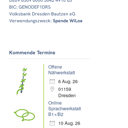
DE69 8509 0000 3042 4910 03
BIC: GENODEF1DRS
Volksbank Dresden-Bautzen eG
Verwendungszweck:
Spende WiLoe
Office 365
Outlook Live
Kommende Termine
Offene
Nähwerkstatt
6 Aug. 26
01159
Dresden
Online
Sprachwerkstatt
B1+/B2
10 Aug. 26