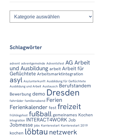
Kategorien
Schlagwörter
AG Arbeit
advent
adventgemeinde
Adventsfest
und Ausbildung
Arbeit für
arbeit
Geflüchtete
Arbeitsmarktintegration
asyl
Asylunterkunft
Ausbildung für Geflüchtete
Berufstandem
Ausbildung und Arbeit
Austausch
Dresden
demo
Bewerbung
Ferien
fahrräder
familienabend
freizeit
Ferienkalender
fest
fußball
gemeinames Kochen
frühlingsfest
INTERACT4WORK
Job
integration
Jobmesse
jobs
Karrierestart
Karrierestart 2019
löbtau
netzwerk
kochen