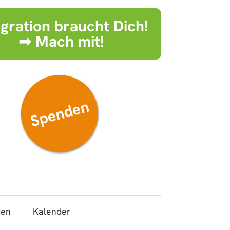
egration braucht Dich!
➟ Mach mit!
Spenden
den
Kalender