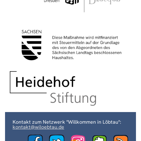
Kontakt zum Netzwerk "Willkommen in Löbtau":
kontakt@wiloebtau.de