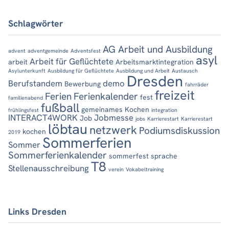
Schlagwörter
AG Arbeit und Ausbildung
advent
adventgemeinde
Adventsfest
asyl
Arbeit für Geflüchtete
arbeit
Arbeitsmarktintegration
Asylunterkunft
Ausbildung für Geflüchtete
Ausbildung und Arbeit
Austausch
Dresden
Berufstandem
demo
Bewerbung
fahrräder
freizeit
Ferien
Ferienkalender
fest
familienabend
fußball
gemeinames Kochen
frühlingsfest
integration
INTERACT4WORK
Jobmesse
Job
jobs
Karrierestart
Karrierestart
löbtau
netzwerk
Podiumsdiskussion
kochen
2019
Sommerferien
Sommer
Sommerferienkalender
sommerfest
sprache
T8
Stellenausschreibung
verein
Vokabeltraining
Links Dresden