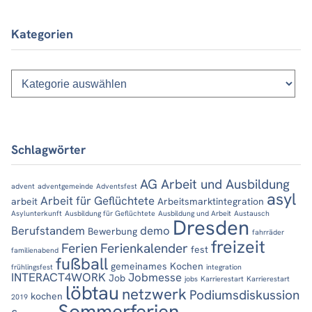
Kategorien
Kategorien
Schlagwörter
AG Arbeit und Ausbildung
advent
adventgemeinde
Adventsfest
asyl
Arbeit für Geflüchtete
arbeit
Arbeitsmarktintegration
Asylunterkunft
Ausbildung für Geflüchtete
Ausbildung und Arbeit
Austausch
Dresden
Berufstandem
demo
Bewerbung
fahrräder
freizeit
Ferien
Ferienkalender
fest
familienabend
fußball
gemeinames Kochen
frühlingsfest
integration
INTERACT4WORK
Jobmesse
Job
jobs
Karrierestart
Karrierestart
löbtau
netzwerk
Podiumsdiskussion
kochen
2019
Sommerferien