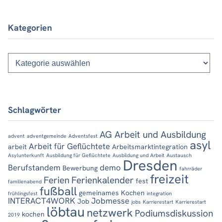
Kategorien
Kategorien
Schlagwörter
AG Arbeit und Ausbildung
advent
adventgemeinde
Adventsfest
asyl
Arbeit für Geflüchtete
arbeit
Arbeitsmarktintegration
Asylunterkunft
Ausbildung für Geflüchtete
Ausbildung und Arbeit
Austausch
Dresden
Berufstandem
demo
Bewerbung
fahrräder
freizeit
Ferien
Ferienkalender
fest
familienabend
fußball
gemeinames Kochen
frühlingsfest
integration
INTERACT4WORK
Jobmesse
Job
jobs
Karrierestart
Karrierestart
löbtau
netzwerk
Podiumsdiskussion
kochen
2019