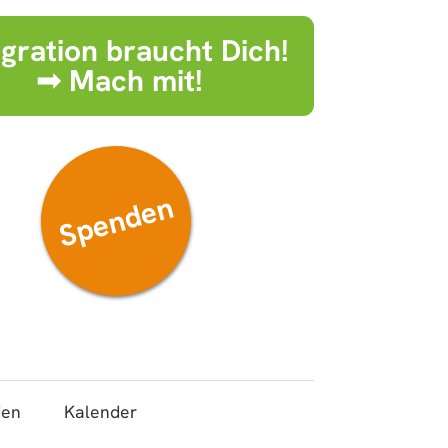
egration braucht Dich!
➟ Mach mit!
Spenden
den
Kalender