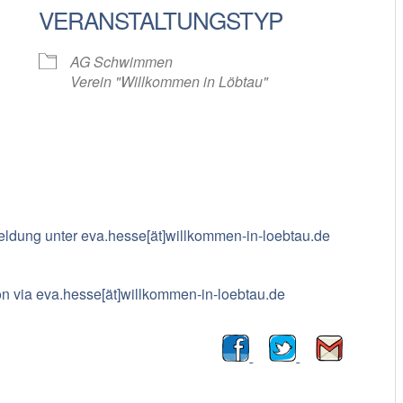
VERANSTALTUNGSTYP
oogle Kalender
iCalendar
AG Schwimmen
Verein "Willkommen in Löbtau"
meldung unter eva.hesse[ät]willkommen-in-loebtau.de
ion via eva.hesse[ät]willkommen-in-loebtau.de