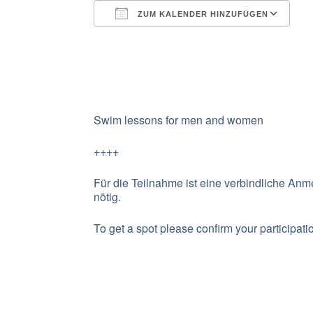
ZUM KALENDER HINZUFÜGEN
ICS herunterladen
G
Swim lessons for men and women
++++
Für die Teilnahme ist eine verbindliche An
nötig.
To get a spot please confirm your participat