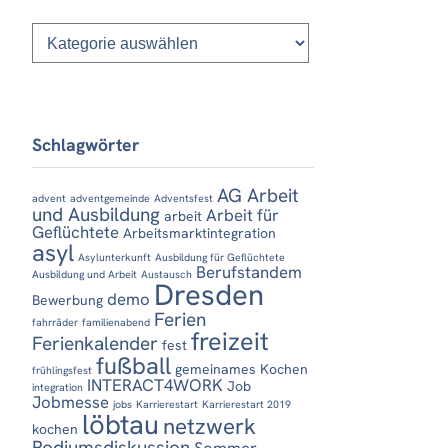
Kategorien
Schlagwörter
AG Arbeit
advent
adventgemeinde
Adventsfest
und Ausbildung
Arbeit für
arbeit
Geflüchtete
Arbeitsmarktintegration
asyl
Asylunterkunft
Ausbildung für Geflüchtete
Berufstandem
Ausbildung und Arbeit
Austausch
Dresden
demo
Bewerbung
Ferien
fahrräder
familienabend
freizeit
Ferienkalender
fest
fußball
gemeinames Kochen
frühlingsfest
INTERACT4WORK
Job
integration
Jobmesse
jobs
Karrierestart
Karrierestart 2019
löbtau
netzwerk
kochen
Podiumsdiskussion
Sommer