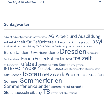
Schlagwörter
AG Arbeit und Ausbildung
advent
adventgemeinde
Adventsfest
asyl
Arbeit für Geflüchtete
arbeit
Arbeitsmarktintegration
Asylunterkunft
Ausbildung für Geflüchtete
Ausbildung und Arbeit
Austausch
Dresden
Berufstandem
demo
Bewerbung
fahrräder
freizeit
Ferien
Ferienkalender
fest
familienabend
fußball
gemeinames Kochen
frühlingsfest
integration
INTERACT4WORK
Jobmesse
Job
jobs
Karrierestart
Karrierestart
löbtau
netzwerk
Podiumsdiskussion
kochen
2019
Sommerferien
Sommer
Sommerferienkalender
sommerfest
sprache
T8
Stellenausschreibung
verein
Vokabeltraining