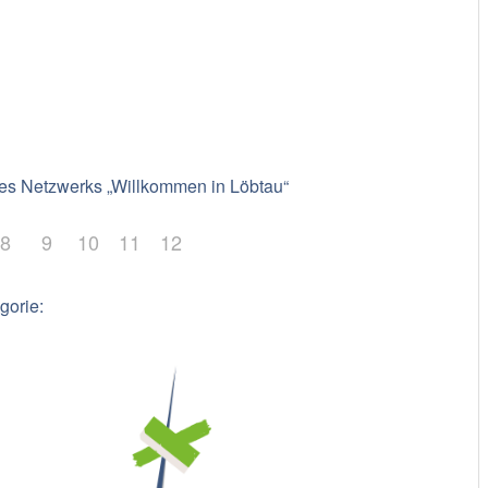
es Netzwerks „Willkommen in Löbtau“
8
9
10
11
12
gorie: