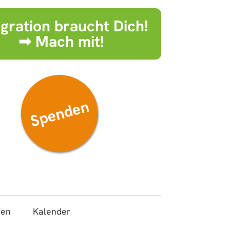
egration braucht Dich!
➟ Mach mit!
Spenden
den
Kalender