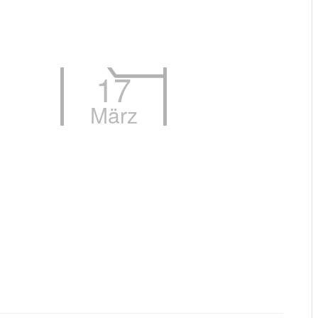
17
März