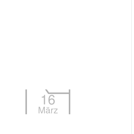
16
März