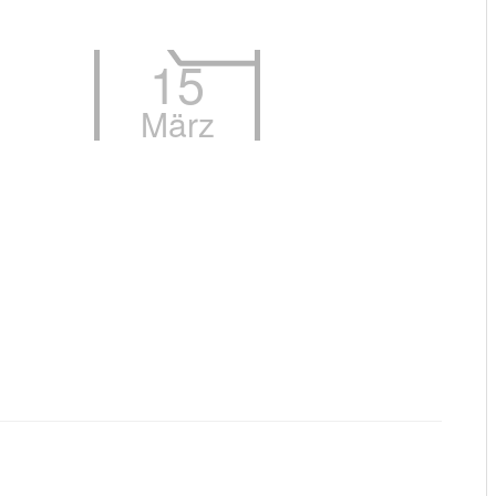
15
März