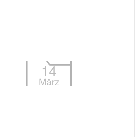
14
März