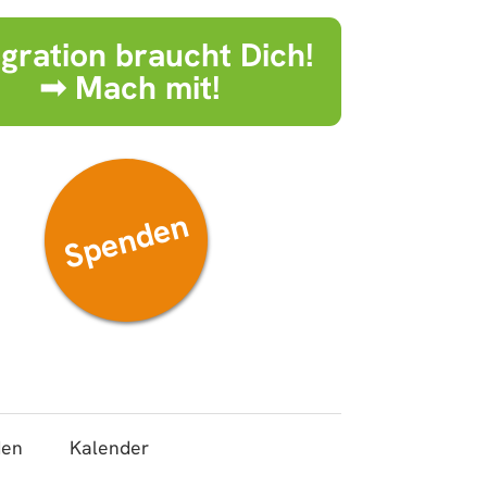
egration braucht Dich!
➟ Mach mit!
Spenden
den
Kalender