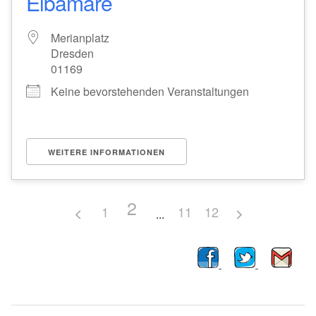
Elbamare
Merianplatz
Dresden
01169
Keine bevorstehenden Veranstaltungen
WEITERE INFORMATIONEN
2
1
11
12