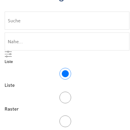
Suche
Nahe...
Liste
Anzeigetyp
für
Suchergebnisse
Liste
Raster