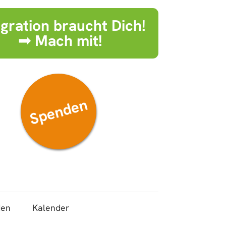
egration braucht Dich!
➟ Mach mit!
Spenden
den
Kalender