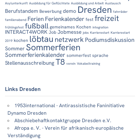
Asylunterkunft
Ausbildung für Geflüchtete
Ausbildung und Arbeit
Austausch
Dresden
Berufstandem
demo
Bewerbung
fahrräder
freizeit
Ferien
Ferienkalender
fest
familienabend
fußball
gemeinames Kochen
frühlingsfest
integration
INTERACT4WORK
Jobmesse
Job
jobs
Karrierestart
Karrierestart
löbtau
netzwerk
Podiumsdiskussion
kochen
2019
Sommerferien
Sommer
Sommerferienkalender
sommerfest
sprache
T8
Stellenausschreibung
verein
Vokabeltraining
Links Dresden
1953international - Antirassistische Faninitiative
Dynamo Dresden
Abschiebehaftkontaktgruppe Dresden e.V.
Afropa e. V. - Verein für afrikanisch-europäische
Verständigung