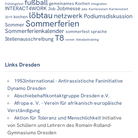
fußball
gemeinames Kochen
frühlingsfest
integration
INTERACT4WORK
Jobmesse
Job
jobs
Karrierestart
Karrierestart
löbtau
netzwerk
Podiumsdiskussion
kochen
2019
Sommerferien
Sommer
Sommerferienkalender
sommerfest
sprache
T8
Stellenausschreibung
verein
Vokabeltraining
Links Dresden
1953international - Antirassistische Faninitiative
Dynamo Dresden
Abschiebehaftkontaktgruppe Dresden e.V.
Afropa e. V. - Verein für afrikanisch-europäische
Verständigung
Aktion für Toleranz und Menschlichkeit
Initiative
von Schülern und Lehrern des Romain-Rolland-
Gymnasiums Dresden