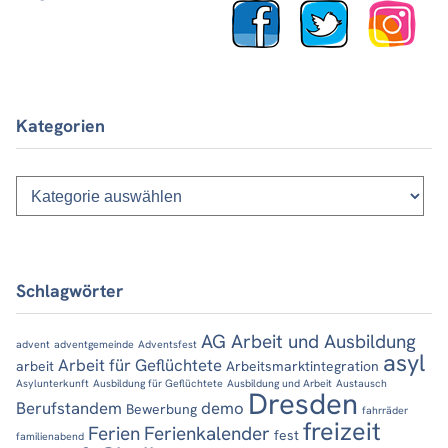
Kategorien
Kategorien
Schlagwörter
AG Arbeit und Ausbildung
advent
adventgemeinde
Adventsfest
asyl
Arbeit für Geflüchtete
arbeit
Arbeitsmarktintegration
Asylunterkunft
Ausbildung für Geflüchtete
Ausbildung und Arbeit
Austausch
Dresden
Berufstandem
demo
Bewerbung
fahrräder
freizeit
Ferien
Ferienkalender
fest
familienabend