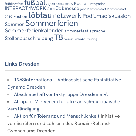
fußball
gemeinames Kochen
frühlingsfest
integration
INTERACT4WORK
Jobmesse
Job
jobs
Karrierestart
Karrierestart
löbtau
netzwerk
Podiumsdiskussion
kochen
2019
Sommerferien
Sommer
Sommerferienkalender
sommerfest
sprache
T8
Stellenausschreibung
verein
Vokabeltraining
Links Dresden
1953international - Antirassistische Faninitiative
Dynamo Dresden
Abschiebehaftkontaktgruppe Dresden e.V.
Afropa e. V. - Verein für afrikanisch-europäische
Verständigung
Aktion für Toleranz und Menschlichkeit
Initiative
von Schülern und Lehrern des Romain-Rolland-
Gymnasiums Dresden