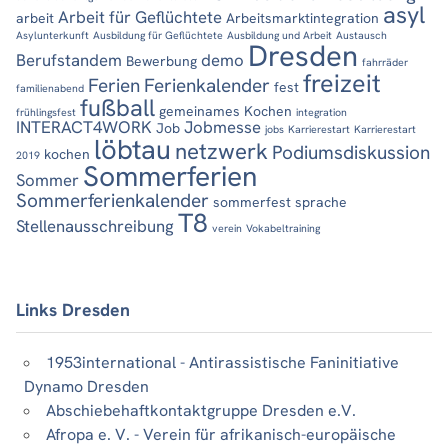
asyl
Arbeit für Geflüchtete
arbeit
Arbeitsmarktintegration
Asylunterkunft
Ausbildung für Geflüchtete
Ausbildung und Arbeit
Austausch
Dresden
Berufstandem
demo
Bewerbung
fahrräder
freizeit
Ferien
Ferienkalender
fest
familienabend
fußball
gemeinames Kochen
frühlingsfest
integration
INTERACT4WORK
Jobmesse
Job
jobs
Karrierestart
Karrierestart
löbtau
netzwerk
Podiumsdiskussion
kochen
2019
Sommerferien
Sommer
Sommerferienkalender
sommerfest
sprache
T8
Stellenausschreibung
verein
Vokabeltraining
Links Dresden
1953international - Antirassistische Faninitiative
Dynamo Dresden
Abschiebehaftkontaktgruppe Dresden e.V.
Afropa e. V. - Verein für afrikanisch-europäische