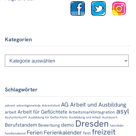
Kategorien
Kategorien
Schlagwörter
AG Arbeit und Ausbildung
advent
adventgemeinde
Adventsfest
asyl
Arbeit für Geflüchtete
arbeit
Arbeitsmarktintegration
Asylunterkunft
Ausbildung für Geflüchtete
Ausbildung und Arbeit
Austausch
Dresden
Berufstandem
demo
Bewerbung
fahrräder
freizeit
Ferien
Ferienkalender
fest
familienabend