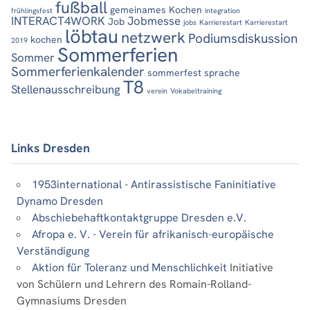
fußball
gemeinames Kochen
frühlingsfest
integration
INTERACT4WORK
Jobmesse
Job
jobs
Karrierestart
Karrierestart
löbtau
netzwerk
Podiumsdiskussion
kochen
2019
Sommerferien
Sommer
Sommerferienkalender
sommerfest
sprache
T8
Stellenausschreibung
verein
Vokabeltraining
Links Dresden
1953international - Antirassistische Faninitiative
Dynamo Dresden
Abschiebehaftkontaktgruppe Dresden e.V.
Afropa e. V. - Verein für afrikanisch-europäische
Verständigung
Aktion für Toleranz und Menschlichkeit
Initiative
von Schülern und Lehrern des Romain-Rolland-
Gymnasiums Dresden